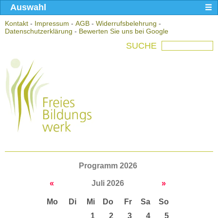
Auswahl
Kontakt
-
Impressum
-
AGB
-
Widerrufsbelehrung
-
Datenschutzerklärung
-
Bewerten Sie uns bei Google
SUCHE
Programm 2026
«
Juli 2026
»
Mo
Di
Mi
Do
Fr
Sa
So
1
2
3
4
5