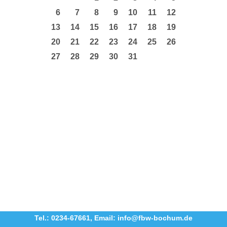
6
7
8
9
10
11
12
13
14
15
16
17
18
19
20
21
22
23
24
25
26
27
28
29
30
31
Tel.: 0234-67661
,
Email: info@fbw-bochum.de