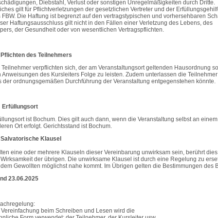
chädigungen, Diebstahl, Verlust oder sonstigen Unregelmäßigkeiten durch Dritte.
iches gilt für Pflichtverletzungen der gesetzlichen Vertreter und der Erfüllungsgehil
 FBW. Die Haftung ist begrenzt auf den vertragstypischen und vorhersehbaren Sc
ser Haftungsausschluss gilt nicht in den Fällen einer Verletzung des Lebens, des
pers, der Gesundheit oder von wesentlichen Vertragspflichten.
 Pflichten des Teilnehmers
 Teilnehmer verpflichten sich, der am Veranstaltungsort geltenden Hausordnung s
 Anweisungen des Kursleiters Folge zu leisten. Zudem unterlassen die Teilnehmer 
 der ordnungsgemäßen Durchführung der Veranstaltung entgegenstehen könnte.
. Erfüllungsort
üllungsort ist Bochum. Dies gilt auch dann, wenn die Veranstaltung selbst an einem
eren Ort erfolgt. Gerichtsstand ist Bochum.
 Salvatorische Klausel
lten eine oder mehrere Klauseln dieser Vereinbarung unwirksam sein, berührt dies
 Wirksamkeit der übrigen. Die unwirksame Klausel ist durch eine Regelung zu erse
 dem Gewollten möglichst nahe kommt. Im Übrigen gelten die Bestimmungen des 
nd 23.06.2025
achregelung:
 Vereinfachung beim Schreiben und Lesen wird die
nliche Form verwendet: der Teilnehmer, der Kursleiter usw.