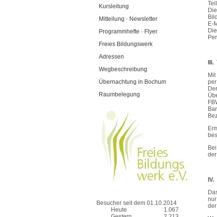
Tei
Kursleitung
Die
Bil
Mitteilung · Newsletter
E-M
Die
Programmhefte · Flyer
Per
Freies Bildungswerk
Adressen
III
Wegbeschreibung
Mit
Übernachtung in Bochum
per
Der
Raumbelegung
Übe
FBW
Bar
Bez
Erm
bes
Bei
der
IV.
Das
nur
Besucher seit dem 01.10.2014
der
Heute
1.067
Gestern
2.213