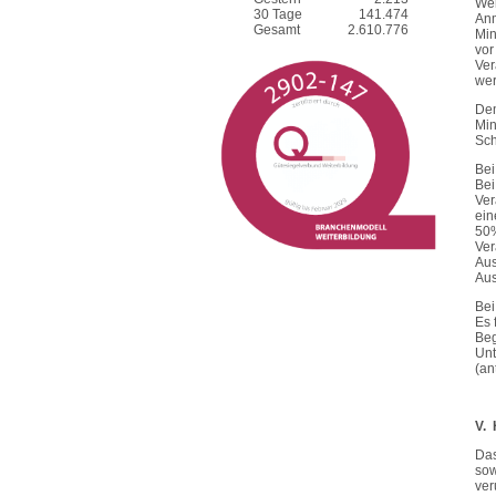
Wen
30 Tage
141.474
Anm
Gesamt
2.610.776
Min
vor
Ver
wer
Dem
Min
Sch
Bei
Bei
Ver
ein
50%
Ver
Aus
Aus
Bei
Es 
Beg
Unt
(an
V. 
Das
sow
ver