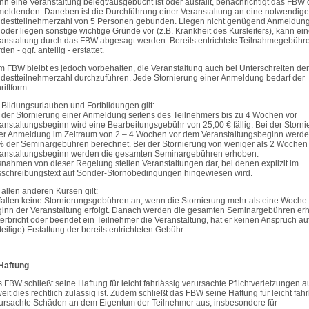
n eine Veranstaltung belegt/ausgebucht ist oder ausfällt, benachrichtigt das FBW
eldenden. Daneben ist die Durchführung einer Veranstaltung an eine notwendige
destteilnehmerzahl von 5 Personen gebunden. Liegen nicht genügend Anmeldun
 oder liegen sonstige wichtige Gründe vor (z.B. Krankheit des Kursleiters), kann ei
anstaltung durch das FBW abgesagt werden. Bereits entrichtete Teilnahmegebühr
den - ggf. anteilig - erstattet.
 FBW bleibt es jedoch vorbehalten, die Veranstaltung auch bei Unterschreiten der
destteilnehmerzahl durchzuführen. Jede Stornierung einer Anmeldung bedarf der
riftform.
 Bildungsurlauben und Fortbildungen gilt:
 der Stornierung einer Anmeldung seitens des Teilnehmers bis zu 4 Wochen vor
anstaltungsbeginn wird eine Bearbeitungsgebühr von 25,00 € fällig. Bei der Storn
er Anmeldung im Zeitraum von 2 – 4 Wochen vor dem Veranstaltungsbeginn werd
 der Seminargebühren berechnet. Bei der Stornierung von weniger als 2 Wochen
anstaltungsbeginn werden die gesamten Seminargebühren erhoben.
nahmen von dieser Regelung stellen Veranstaltungen dar, bei denen explizit im
schreibungstext auf Sonder-Stornobedingungen hingewiesen wird.
 allen anderen Kursen gilt:
fallen keine Stornierungsgebühren an, wenn die Stornierung mehr als eine Woche 
inn der Veranstaltung erfolgt. Danach werden die gesamten Seminargebühren er
erbricht oder beendet ein Teilnehmer die Veranstaltung, hat er keinen Anspruch au
teilige) Erstattung der bereits entrichteten Gebühr.
Haftung
 FBW schließt seine Haftung für leicht fahrlässig verursachte Pflichtverletzungen a
eit dies rechtlich zulässig ist. Zudem schließt das FBW seine Haftung für leicht fahr
ursachte Schäden an dem Eigentum der Teilnehmer aus, insbesondere für