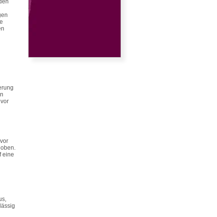
 den
gen
ne
en
ierung
en
 vor
vor
hoben.
f eine
us,
lässig