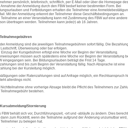
lnehmer persönlich, telefonisch, schriftlich, per E-Mail oder über die Homepage de
 Annahme der Anmeldung durch den FBW bedarf keiner bestimmten Form. Bei
dungsurlauben und Fortbildungen erhalten die Teilnehmer eine Anmeldebestätigun
ail. Mit der Anmeldung erkennt der Teilnehmer diese Geschäftsbedingungen an.
 Teilnahme an einer Veranstaltung kann mit Zustimmung des FBW auf eine andere
son übertragen werden. Teilnehmen kann jede(r) ab 16 Jahren.
. Teilnahmegebühren
 der Anmeldung sind die jeweiligen Teilnahmegebühren sofort fällig. Die Bezahlun
 Lastschrift, Überweisung oder bar erfolgen.
 Einzug der Kursgebühren erfolgt eine Woche vor Beginn der Veranstaltung.
rweisungen müssen auch spätestens eine Woche vor Beginn der Veranstaltung b
 eingegangen sein. Bei Bildungsurlauben beträgt die Frist 14 Tage.
zahlungen sind bis zum Beginn der Veranstaltung fällig. Nach Absprache ist eine
ahlung bei der Kursleitung möglich.
äßigungen oder Ratenzahlungen sind auf Anfrage möglich, ein Rechtsanspruch hi
teht allerdings nicht.
 Nichtteilnahme ohne vorherige Absage bleibt die Pflicht des Teilnehmers zur Zahl
 Teilnahmegebühr bestehen.
 Kursabmeldung/Stornierung
 FBW behält sich vor, Durchführungszeit, -ort und -abläufe zu ändern. Dies berecht
 dann zum Rücktritt, wenn die Teilnahme aufgrund der Änderung unzumutbar wird,
 Teilnehmer zu belegen hat.