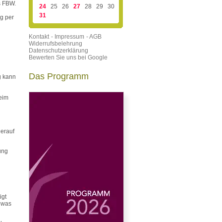
s FBW.
24
25
26
27
28
29
30
31
g per
Kontakt
- Impressum
- AGB
Widerrufsbelehrung
Datenschutzerklärung
Bewerten Sie uns bei Google
Das Programm
g kann
eim
erauf
ung
igt
 was