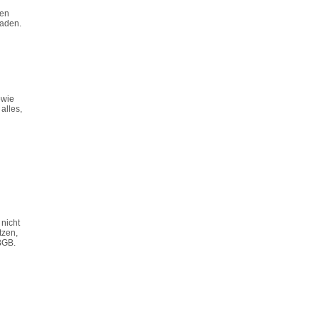
fen
haden.
owie
alles,
 nicht
tzen,
BGB.