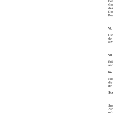
Bes
Gle
des
Die
Kör
VI.
Die
den
was
VII
Erf
and
IX.
Sol
die
die
Sta
Spr
Zur
män